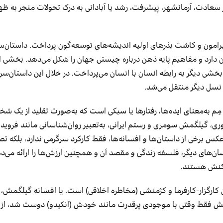
عادت، آرمانشهر، پیشرفت، رشد یا آبادانی به درک تحولات منجر به ظه
یرامون و کاشت بذرهای اولیه اندیشه‌های توسعه‌گون پرداخت. داستان‌سر
ن دارد و مفاهیم پایه ذهن درباره چیستی جهان را شکل می‌دهد. بخشی از
ی دیگر به رابطه انسان با انسان می‌پرداخت. در خلال این داستان‌سرا
 نسل دیگر منتقل می‌شد
.
مِم به‌معنای ایده‌ها، رفتارها
یا سبکی است که به‌صورت تقلید از یک شخ
ری
،
گیلگمش سومری و رستم ایرانی
،
به‌تعبیر روان‌شناسانی مانند فروید 
عکس برخی از داستان‌ها و افسانه‌ها، فقط کارکرد سرگرمی ندارد
،
بلکه تصو
ن‌های دیگر، فلسفه زندگی و مقصد آن و همچنین ارزش‌ها را ارائه می‌ده
 کنش هستند
.
ن کارگزار-کارفرما و کژمنشی (مخاطره اخلاقی) است. یا افسانه گیلگمش
ش فقط وقتی با موجودی پرقدرت مانند خودش (انکیدو) دوست شد، از م