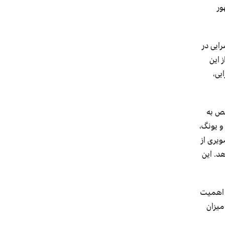
ور
ایی در
 این
یی
،
ص به
و یونگ،
یری از
د. این
، اهمیت
یزان