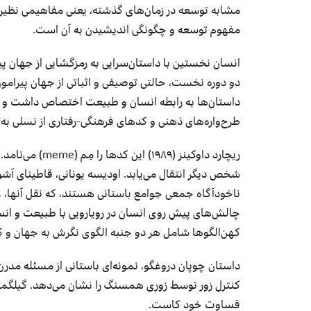
مشابه توسعه در زمان‌های گذشته، یعنی مفاهیمی نظیر س
مفهوم توسعه و چگونگی اندیشیدن به آن است
.
انسان نخستین با داستان‌سرایی به رمزگشایی از جهان پ
دو دوره نخست، حالتی توصیفی و اثباتی از جهان پیرامو
داستان‌ها به رابطه انسان و طبیعت اختصاص داشت و بخش
طرح‌واره‌های ذهنی و کدهای فرهنگی
-‌رفتار
ی از نسلی به
ریچارد داوکینز
(۱۹۸۹) ا
ین کدها را مِم
(meme)
می‌نامد. 
شخص دیگر انتقال می‌یابد. اودیسه
یونانی
،
قاطینای آشو
ناخودآگاه جمعی جوامع باستانی هستند
،
که نقل آنها، 
چالش‌های پیشِ روی انسان در رویارویی با طبیعت و انسا
کهن‌الگوها شامل هر دو جنبه الگوی نگرش به جهان و
داستان چوپان دروغگو، نمونه‌ای باستانی از مسئله مدر
کنترل زور توسط زوری همسنگ را نشان می‌دهد. گیلگم
قساوت خود کاست
.