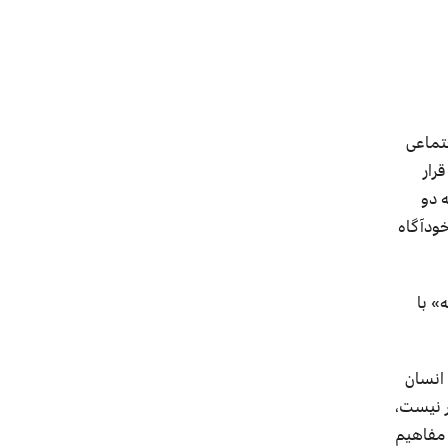
تماعی
رار
 دو
ود‌آگاه
» با
انسان
ر نیست
،
مفاهیم