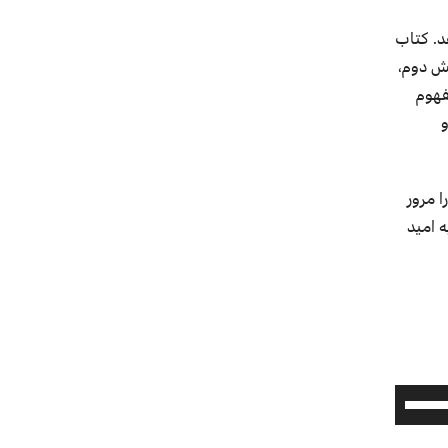
د. کتاب
ش دوم،
فهوم
و
 مرور
ه امید
برای
افزایش