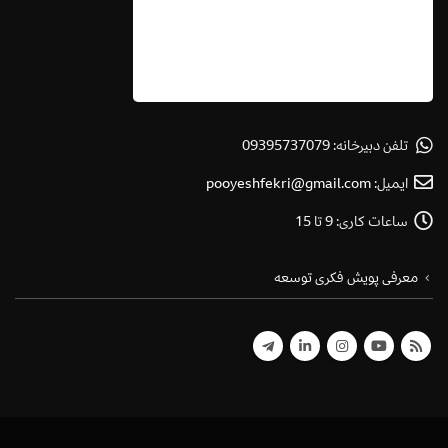
تلفن دبیرخانه:
09395737079
ایمیل:
pooyeshfekri@gmail.com
ساعات کاری:
9 تا 15
معرفی پویش فکری توسعه