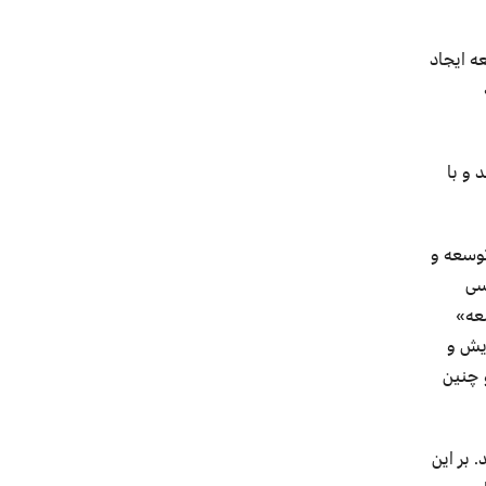
ه ایجاد
 و با
فکری توسعه و
سی
سعه»
ویش و
 چنین
 بر این