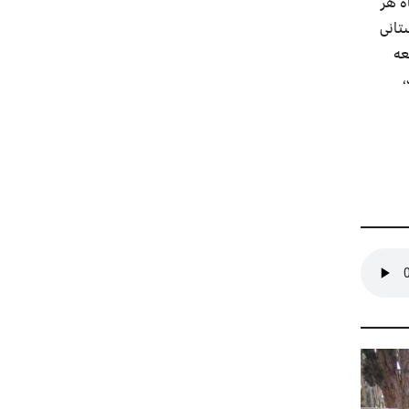
ران در تاریخ ۱۶ اردیبهشت ماه هر
تانی
عه
،