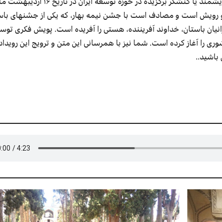
اساس ، زین پس «روز ملی توسعه» و رویداد انتخاب اندیشمند یا کنشگر برگزیده در حوزه توسعه ای
 و رویش است و مصادف است با جشن نیمه بهار، که یکی از جشن­های باس
رانیان باستان، خداوند آفریننده، هستی را آفریده است. پویش فکری توس
ی را آغاز کرده است. شما نیز با همرسانی این متن و ترویج این رویداد
باشید..