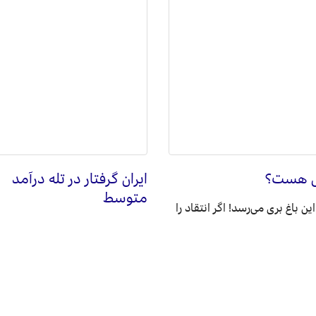
هی هست؟
ایران گرفتار در تله درآمد
متوسط
این باغ بری می‌رسد! اگر انتقاد را
سال 2024 هم به پایان رسید و 
اذهان عمومی» تعبیر کنیم،
زیادی از گزارش‌های جهانی منتشر
ی را «سیاه نمایی» و...
که وضعیت کشورهای جهان را...
مطلب
ادامه مطلب