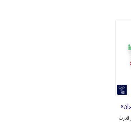
ران»
ر قدرت