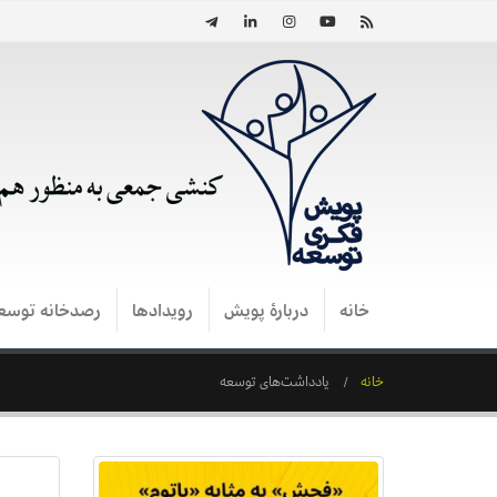
خانه
دربارۀ پویش
رویدادها
رصدخانه توسع
خانه
یادداشت‌های توسعه