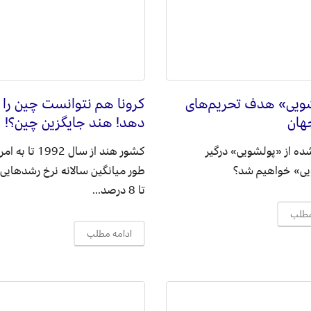
یی» هدف تحریم‌های
کرونا هم نتوانست چین را 
جهان
دهد! هند جایگزین چین؟!
شده از «پولشویی» درگیر
کشور هند از سال 1992 تا
ی» خواهیم شد؟
تا 8 درصد...
مطلب
ادامه مطلب