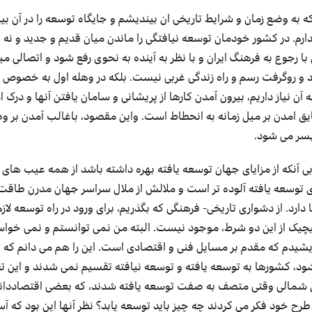
 به وضع زمان و شرایط تاریخی ان بیندیشم و جایگاه توسعه را در آن بیا
ارم. در کشور خودمان توسعه نیافتگی را ماندن میان قدیم و جدید و نه ا
ا رجوع به فرهنگ ایران و با نظر به آینده به نحوی رفع شود و اتصالی می
د و روگرفت رسم و راه زندگی غربی نیست. بلکه در وهله اول به خصوص ک
 نیاز داریم، بیرون آمدن کارها از پریشانی و سامان یافتن آنها و درک ا
 امدن بر میل زمانه به انحطاط است. واین مقصود، باغالب آمدن بر و
یسر می شود.
آنکه از مزایای جهان توسعه یافته بهره داشته باشد از همه عیب های 
 توسعه یافته آلوده تر است و ملالش از ملال سراسر جهان مدرن طاقت
دارد. از دشواری تاریخی- فرهنگی که بگذریم، برای ورود در راه توسعه لا
یک از این دو شرط، موجود نیست. البته من نمی توانستم و نمی خواس
شیدم که مقدم بر مسایل فنی و اقتصادی است. این را هم می دانم که 
ود، کشورها به توسعه یافته و توسعه نیافته تقسیم نمی شدند و این 
کای شمالی وقتی متصف به صفت توسعه یافته شدند، که بعضی اقتصاددان
رح خود فکر می کردند چه چیز باید توسعه یابد؟ نظر آنها این بود که آس