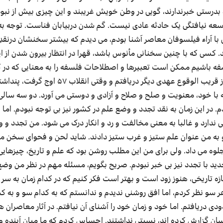
ود بدرستی خبرندارند، گویی در وطن خویش غریبند و این چیزی بیش از نبو
عه نیافتگی یک حادثه عادی نیست. گم شدن دربیابان فناست. توجه به 
 با آراء فیلسوفان معاصر آشنا بودم، می دیدم که بیشتر سخنشان درنقدِ
د. کسی که با چنین سخنانی مأنوس باشد، قهرا در انتظار بیرون شدن از ا
ه باشیم ممکن است تعبیرها و اصطلاحات فلسفه را به معنایی که در 
بازار دارد، دریابیم. من هم پایان دوره تجدد را ملازم با آغاز قریب الوقوع عهدی دیگر دریافتم و وقتی ان
 که با خود، معنویت و صلح و صلاح و آزادی و دوستی می آورد. دو سه سالی 
م. در این زمان به نقد تجدد و وضع علم در کشور نیز بی توجه نبودم. اما
 ندارد و غالبا به معنی مخالفت و رد و انکار درک می شود. من تجدد و 
 و به من عنوان علم ستیز و غرب ستیز دادند. شاید لحن و فحوای سخن من
جلوه می داد. ولی برای من این مطلب روشن بود که علم و تاریخ، چیزهایی
جدید با تجدد نیز بی خبر نبودم. صریح بگویم، مسئله مهم در نظر من وضع
ازه تاریخی، هنوز زود است و بهتر است فکر کنیم که در کدام زمان به سر 
ر سو نظر کردم، اما افق روشنی ندیدم و ندانستم که به کدام سو و به کج
ی دریافتم. اما خود و زمان خود را آشنای آن نیافتم. در آثار معاصران ه
سان گزارش کرده اند، نسبتی نداشتند. احساس کردم که ما میان آینده 