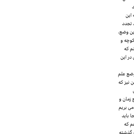
د
این
 تجدد
ین وضع،
کوچه و
قلاب ۵۷ اوج گرفت، پنداشتم که
در این
وضع علم
 نیز که
 زمان و
می بریم
ا باید
م که
و گذشته