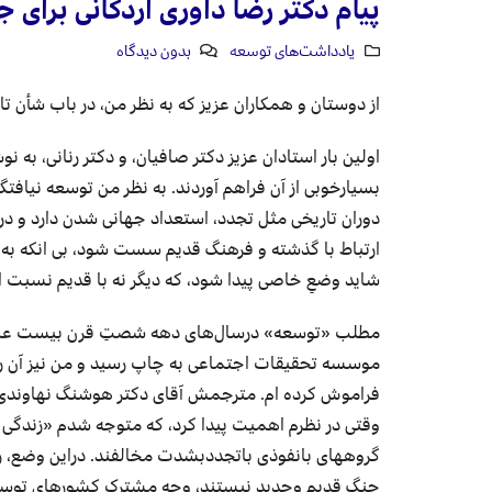
پیام دکتر رضا داوری اردکانی برای
یادداشت‌های توسعه
بدون دیدگاه
از دوستان و همکاران عزیز که به نظر من، در باب شأن تا
اولین بار استادان عزیز دکتر صافیان، و دکتر رنانی، به
بسیارخوبی از آن فراهم آوردند. به نظر من توسعه نیافت
دوران تاریخی مثل تجدد، استعداد جهانی شدن دارد و د
ارتباط با گذشته و فرهنگ قدیم سست شود، بی انکه به ض
شاید وضعِ خاصی پیدا شود، که دیگر نه با قدیم نسبت اس
مطلب «توسعه» درسال‌های دهه شصتِ قرن بیست عنوان 
موسسه تحقیقات اجتماعی به چاپ رسید و من نیز آن را خ
فراموش کرده ام. مترجمش آقای دکتر هوشنگ نهاوندی ب
وقتی در نظرم اهمیت پیدا کرد، که متوجه شدم «زندگی
گروههای بانفوذی باتجددبشدت مخالفند. دراین وضع، ر
جنگ قدیم وجدید نیستند، وجه مشترک کشورهای توسعه ن