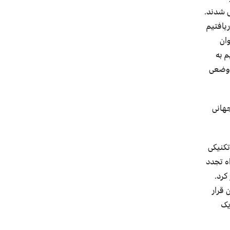
ی شدند.
یافتیم
ان
م به
 وضعی
جهانی
تکنیکی
ه تجدد
کرد.
قرار
یک