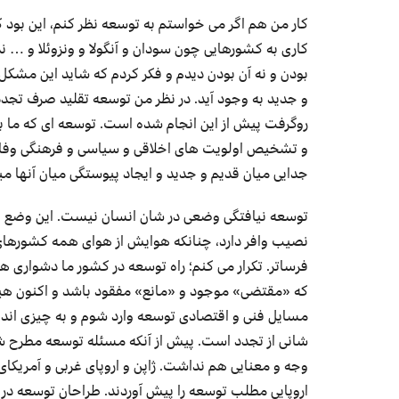
کار من هم اگر می خواستم به توسعه نظر کنم، این بود که
کاری به کشورهایی چون سودان و آنگولا و ونزوئلا و … ند
بودن و نه آن بودن دیدم و فکر کردم که شاید این مشکل ب
و جدید به وجود آید. در نظر من توسعه تقلید صرف تجد
روگرفت پیش از این انجام شده است. توسعه ای که ما به آن
و تشخیص اولویت های اخلاقی و سیاسی و فرهنگی وفایق
جدایی میان قدیم و جدید و ایجاد پیوستگی میان آنها م
توسعه نیافتگی وضعی در شان انسان نیست. این وضع بی 
نصیب وافر دارد، چنانکه هوایش از هوای همه کشورهای
فرساتر. تکرار می کنم؛ راه توسعه در کشور ما دشواری ها 
که «مقتضی» موجود و «مانع» مفقود باشد و اکنون هیچ
مسایل فنی و اقتصادی توسعه وارد شوم و به چیزی اندی
شانی از تجدد است. پیش از آنکه مسئله توسعه مطرح ش
وجه و معنایی هم نداشت. ژاپن و اروپای غربی و آمری
اروپایی مطلب توسعه را پیش آوردند. طراحان توسعه در ط