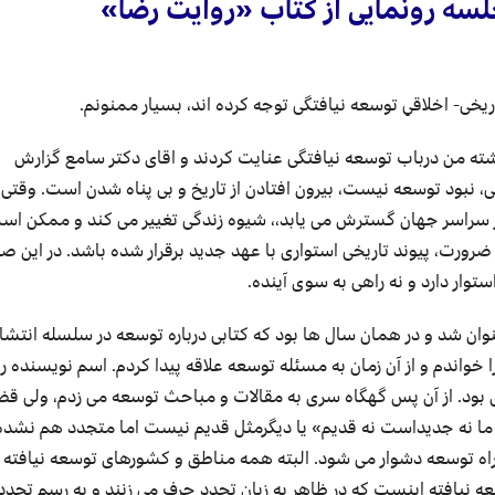
 جلسه رونمایی از کتاب «روایت رضا»
ریخی- اخلاقیِ توسعه نیافتگی توجه کرده اند، بسیار ممنونم.
 نوشته من درباب توسعه نیافتگی عنایت کردند و اقای دکتر سامع گزارش
گی، نبود توسعه نیست، بیرون افتادن از تاریخ و بی پناه شدن است. وقتی
ر سراسر جهان گسترش می یابد،، شیوه زندگی تغییر می کند و ممکن اس
رورت، پیوند تاریخی استواری با عهد جدید برقرار شده باشد. در این ص
توار دارد و نه راهی به سوی آینده.
شد و در همان سال ها بود که کتابی درباره توسعه در سلسله انتشا
واندم و از آن زمان به مسئله توسعه علاقه پیدا کردم. اسم نویسنده را
ود. از آن پس گهگاه سری به مقالات و مباحث توسعه می زدم، ولی قض
 ما نه جدیداست نه قدیم» یا دیگرمثل قدیم نیست اما متجدد هم نشد
اه توسعه دشوار می شود. البته همه مناطق و کشورهای توسعه نیافته 
یافته اینست که در ظاهر به زبانِ تجدد حرف می زنند و به رسم تجد