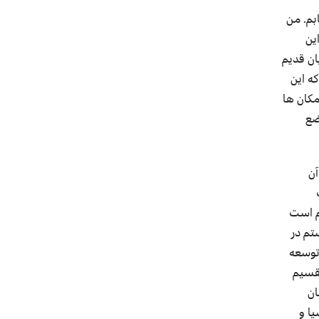
بم. من
ین
ان قدیم
ه این
مکان ها
ضع
آن
زم است
تم در
توسعه
تقسیم
ان
یا و