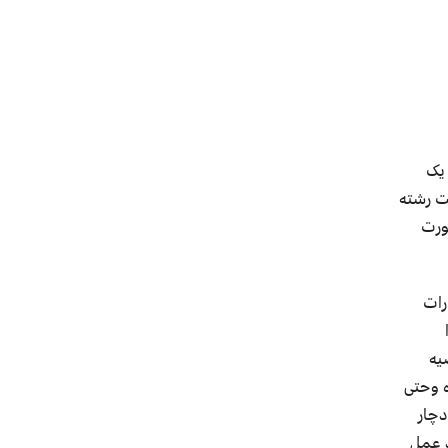
 یک
ت رشته
ورت
رات
یه
ه وحتی
دچار
د عمل