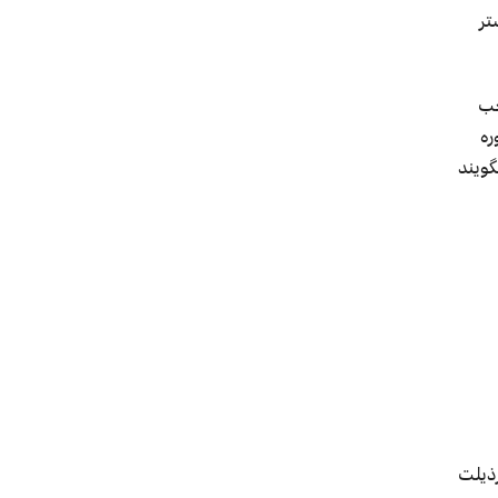
تر
جب
ره
گویند
ذیلت