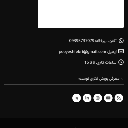
تلفن دبیرخانه:
09395737079
ایمیل:
pooyeshfekri@gmail.com
ساعات کاری:
9 تا 15
معرفی پویش فکری توسعه