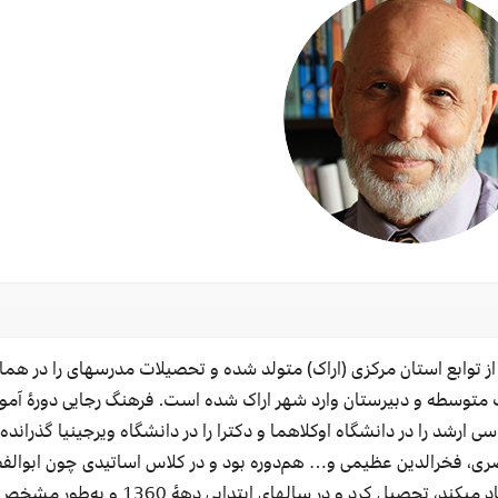
از توابع استان مرکزی (اراک) متولد شده و تحصیلات
مدرسه‏ای
را در هما
متوسطه و دبیرستان وارد شهر اراک شده است. فرهنگ رجایی
دورۀ
آمو
ی ارشد را در دانشگاه اوکلاهما
و دکترا را در دانشگاه ویرجینیا
گذرانده
ری
، فخرالدین عظیمی
و… هم
دوره بود و در کلاس اساتیدی چون ابوال
اد
می‏کند
، تحصیل کرد و در
سال‏های
ابتدایی
دهۀ
1360 و
به‌طور
مشخص