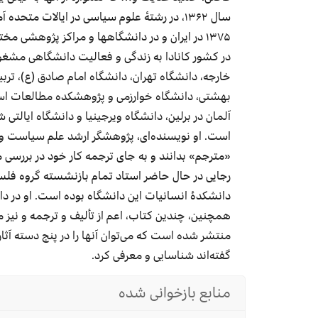
سال ۱۳۶۲، در
رشتۀ
علوم سیاسی در ایالات متحده آم
۱۳۷۵ در ایران و در
دانشگاه‏ها
در کشور کانادا به زندگی و فعالیت دانشگاهی مشغول
خارجه، دانشگاه تهران، دانشگاه امام صادق
(ع)، تر
بهشتی، دانشگاه
خوارزمی
و پژوهشکده مطالعات استر
آلمان در برلین، دانشگاه ویرجینیا و دانشگاه ایالتی
است. او
نویسنده‌ای
، پژوهشگر ارشد علم سیاست
و
«مترجم» بدانند و به جای ترجمه کار خود در بررسی م
رجایی در حال حاضر استاد تمام بازنشسته گرو
ه
فلس
دانشکدۀ
انسانیات
این دانشگاه بوده است. او در دا
همچنین، چندین کتاب، اعم از تألیف و ترجمه و نیز 
منتشر شده‌ است
که
می‌توان
آنها را در
پنج دسته آثار
گفته‌اند
شناسایی
و
معرفی
کرد
.
منابع بازخوانی‌ شده