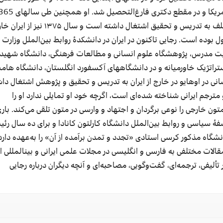
ریکا و در مقطع دکتری فارغ
التحصیل
شد. او همچنین طی
سال‏های
و مراکز پژوهشی مختلف به تدریس و تحقیق اشتغال داشته است و سال ۱۳۷۵ 
 بوده است. رجایی تاکنون در ایران در
دانشکدۀ
روابط
بین‌الملل
وزارت ا
بیت مدرس، پژوهشگاه علوم انسانی و مطالعات فرهنگی، دانشگاه شهید
اتژیک خاورمیانه و در
دانشگاه‏های
آکسفورد انگلستان، دانشگاه
هامب
 شانی در اوهایو در خارج از ایران به تدریس و تحقیق و پژوهش اشتغال دا
 مترجم ایرانی شناخته
شده‌ای
است، اگرچه خود او تمایلی ندارد او را
تون خارجی را نوعی برگردان و اجتهاد و وارسی در متون تلقی
می‌کند
. بار
فۀ
سیاسی و روابط
بین‌الملل
دانشگاه
کارلتون
کانادا
و برای ده سال رئ
نشگاه مذکور کرسی استادی «تجدد و تمدن برآمده از آن» را
به‌عهده
دارد
مقالات مختلفی به فارسی و انگلیسی در مجلات علمی ایرانی و
بین‏المللی
از
تألیفی
،
ترجمه‌ای
،
گفت‌و‌گویی
،
مصاحبه‌ای
و آنچه دیگران درباره
رجایی