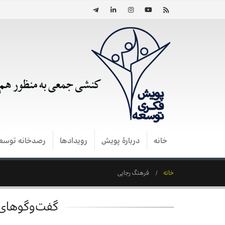
خانه
دربارۀ پویش
رویدادها
رصدخانه توسع
خانه
فرهنگ رجایی
گفت‌وگوهای 