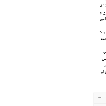
1365 تا
نیز از ایران خارج و
مور
ولت
شته
ی،
یس
.
 او